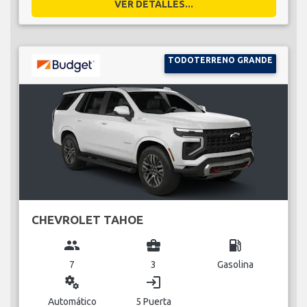
VER DETALLES...
TODOTERRENO GRANDE
CHEVROLET TAHOE
group
business_center
local_gas_station
7
3
Gasolina
miscellaneous_services
login
Automático
5 Puerta