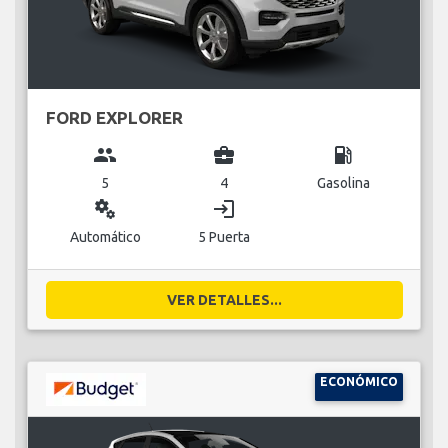
FORD EXPLORER
group
business_center
local_gas_station
5
4
Gasolina
miscellaneous_services
login
Automático
5 Puerta
VER DETALLES...
ECONÓMICO