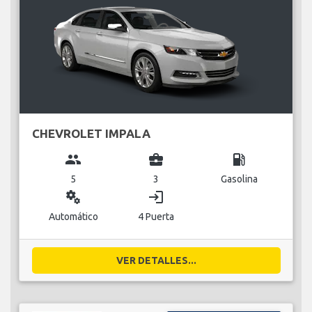
CHEVROLET IMPALA
group
business_center
local_gas_station
5
3
Gasolina
miscellaneous_services
login
Automático
4 Puerta
VER DETALLES...