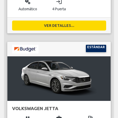
miscellaneous_services
login
Automático
4 Puerta
VER DETALLES...
ESTÁNDAR
VOLKSWAGEN JETTA