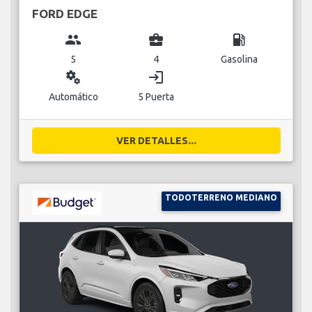
FORD EDGE
group
business_center
local_gas_station
5
4
Gasolina
miscellaneous_services
login
Automático
5 Puerta
VER DETALLES...
TODOTERRENO MEDIANO