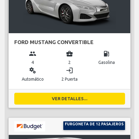
FORD MUSTANG CONVERTIBLE
group
business_center
local_gas_station
4
2
Gasolina
miscellaneous_services
login
Automático
2 Puerta
VER DETALLES...
FURGONETA DE 12 PASAJEROS