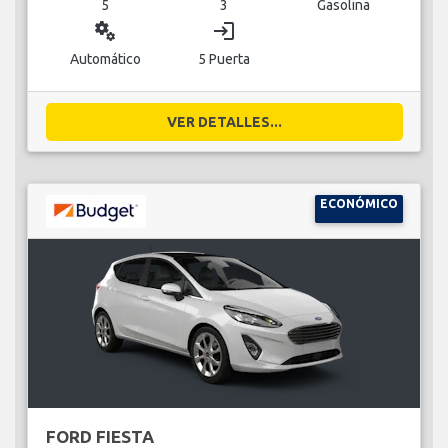
5
3
Gasolina
miscellaneous_services
login
Automático
5 Puerta
VER DETALLES...
ECONÓMICO
FORD FIESTA