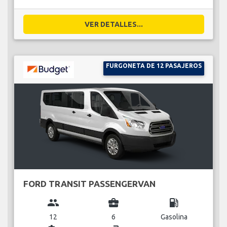
VER DETALLES...
FURGONETA DE 12 PASAJEROS
FORD TRANSIT PASSENGERVAN
group
business_center
local_gas_station
12
6
Gasolina