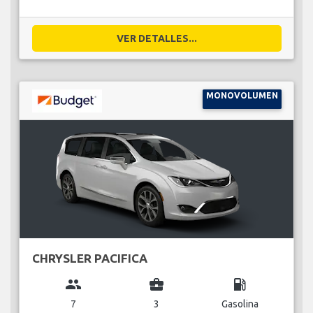
VER DETALLES...
MONOVOLUMEN
CHRYSLER PACIFICA
group
business_center
local_gas_station
7
3
Gasolina