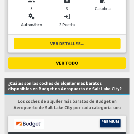
group
business_center
local_gas_station
5
3
Gasolina
miscellaneous_services
login
Automático
2 Puerta
VER DETALLES...
VER TODO
¿Cuáles son los coches de alquiler más baratos
disponibles en Budget en Aeropuerto de Salt Lake City?
Los coches de alquiler más baratos de Budget en
Aeropuerto de Salt Lake City por cada categoría son:
PREMIUM