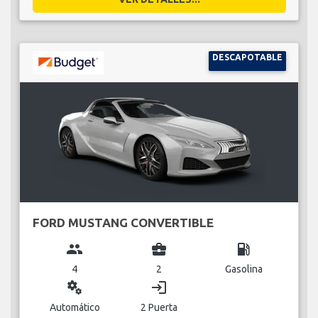
DESCAPOTABLE
FORD MUSTANG CONVERTIBLE
group
business_center
local_gas_station
4
2
Gasolina
miscellaneous_services
login
Automático
2 Puerta