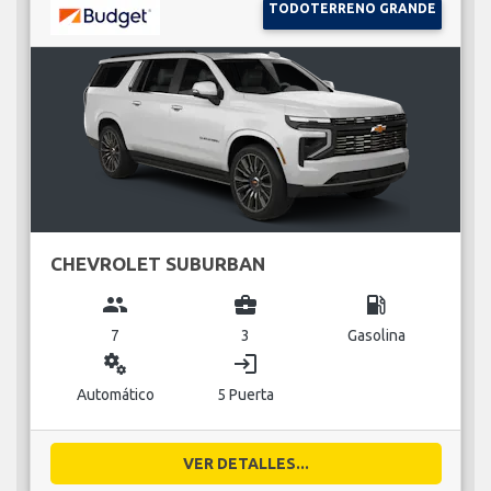
TODOTERRENO GRANDE
CHEVROLET SUBURBAN
group
business_center
local_gas_station
7
3
Gasolina
miscellaneous_services
login
Automático
5 Puerta
VER DETALLES...