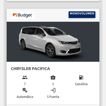
MONOVOLUMEN
CHRYSLER PACIFICA
group
business_center
local_gas_station
7
3
Gasolina
miscellaneous_services
login
Automático
5 Puerta