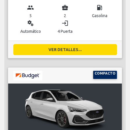
group
business_center
local_gas_station
5
2
Gasolina
miscellaneous_services
login
Automático
4 Puerta
VER DETALLES...
COMPACTO