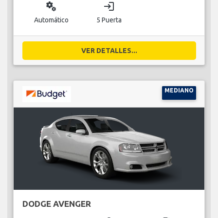
miscellaneous_services
login
Automático
5 Puerta
VER DETALLES...
MEDIANO
DODGE AVENGER