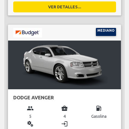
VER DETALLES...
MEDIANO
DODGE AVENGER
group
business_center
local_gas_station
5
4
Gasolina
miscellaneous_services
login