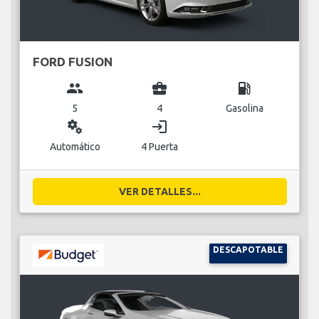
FORD FUSION
group
business_center
local_gas_station
5
4
Gasolina
miscellaneous_services
login
Automático
4 Puerta
VER DETALLES...
DESCAPOTABLE