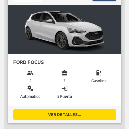
FORD FOCUS
group
business_center
local_gas_station
5
3
Gasolina
miscellaneous_services
login
Automático
5 Puerta
VER DETALLES...