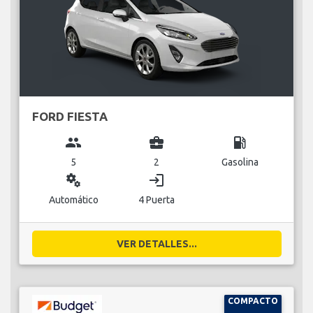
FORD FIESTA
group
business_center
local_gas_station
5
2
Gasolina
miscellaneous_services
login
Automático
4 Puerta
VER DETALLES...
COMPACTO