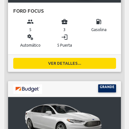
FORD FOCUS
group
business_center
local_gas_station
5
3
Gasolina
miscellaneous_services
login
Automático
5 Puerta
VER DETALLES...
GRANDE