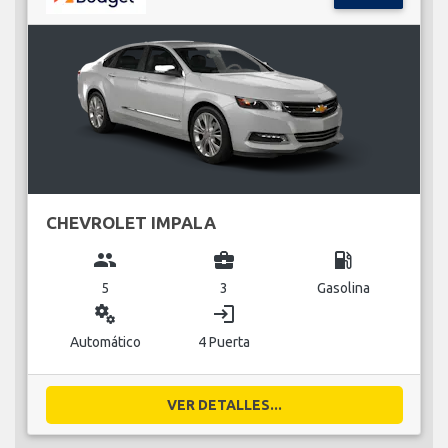
CHEVROLET IMPALA
group
business_center
local_gas_station
5
3
Gasolina
miscellaneous_services
login
Automático
4 Puerta
VER DETALLES...