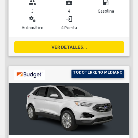
group
business_center
local_gas_station
5
4
Gasolina
miscellaneous_services
login
Automático
4 Puerta
VER DETALLES...
TODOTERRENO MEDIANO