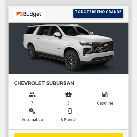
TODOTERRENO GRANDE
CHEVROLET SUBURBAN
group
business_center
local_gas_station
7
3
Gasolina
miscellaneous_services
login
Automático
5 Puerta