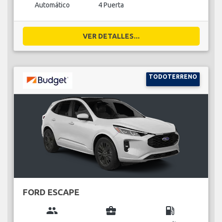
Automático
4 Puerta
VER DETALLES...
TODOTERRENO
FORD ESCAPE
group
business_center
local_gas_station