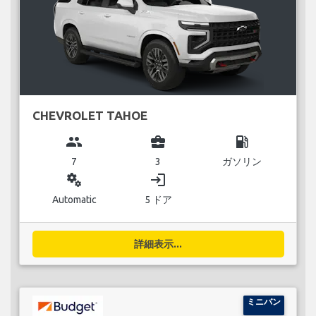
CHEVROLET TAHOE
group
business_center
local_gas_station
7
3
ガソリン
miscellaneous_services
login
Automatic
5 ドア
詳細表示...
ミニバン