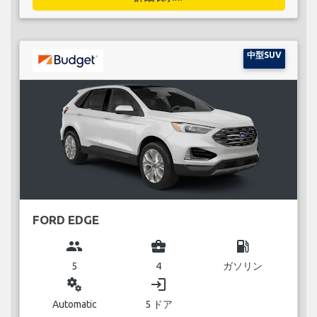
中型SUV
FORD EDGE
group
business_center
local_gas_station
5
4
ガソリン
miscellaneous_services
login
Automatic
5 ドア