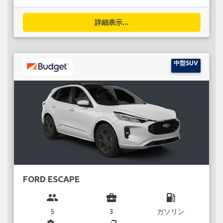
詳細表示...
中型SUV
FORD ESCAPE
group
business_center
local_gas_station
5
3
ガソリン