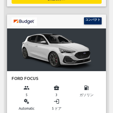
コンパクト
FORD FOCUS
group
business_center
local_gas_station
5
3
ガソリン
miscellaneous_services
login
Automatic
5 ドア