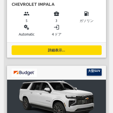
CHEVROLET IMPALA
group
business_center
local_gas_station
5
3
ガソリン
miscellaneous_services
login
Automatic
4 ドア
詳細表示...
大型SUV