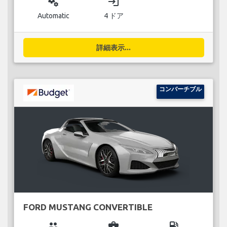
miscellaneous_services
login
Automatic
4 ドア
詳細表示...
コンバーチブル
FORD MUSTANG CONVERTIBLE
group
business_center
local_gas_station