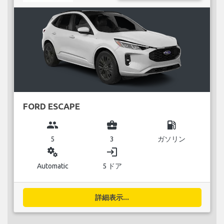
FORD ESCAPE
group
business_center
local_gas_station
5
3
ガソリン
miscellaneous_services
login
Automatic
5 ドア
詳細表示...