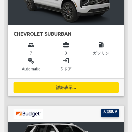
CHEVROLET SUBURBAN
group
business_center
local_gas_station
7
3
ガソリン
miscellaneous_services
login
Automatic
5 ドア
詳細表示...
大型SUV