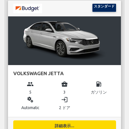
スタンダード
VOLKSWAGEN JETTA
group
business_center
local_gas_station
5
3
ガソリン
miscellaneous_services
login
Automatic
2 ドア
詳細表示...