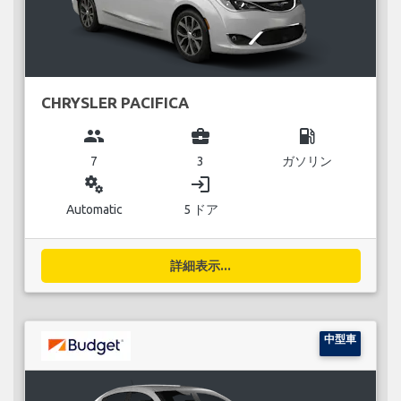
CHRYSLER PACIFICA
group
business_center
local_gas_station
7
3
ガソリン
miscellaneous_services
login
Automatic
5 ドア
詳細表示...
中型車