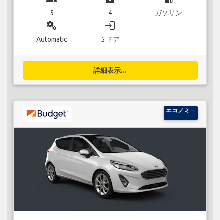
5
4
ガソリン
miscellaneous_services
login
Automatic
5 ドア
詳細表示...
エコノミー