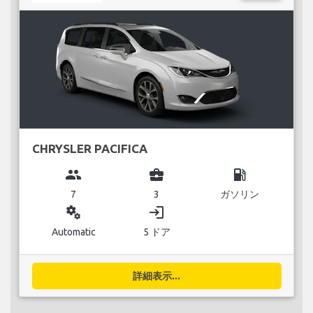
CHRYSLER PACIFICA
group
business_center
local_gas_station
7
3
ガソリン
miscellaneous_services
login
Automatic
5 ドア
詳細表示...