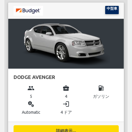
中型車
DODGE AVENGER
group
business_center
local_gas_station
5
4
ガソリン
miscellaneous_services
login
Automatic
4 ドア
詳細表示...