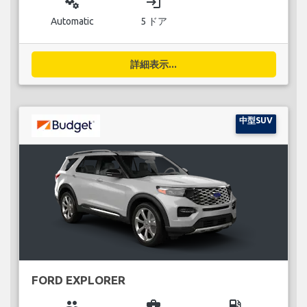
miscellaneous_services
login
Automatic
5 ドア
詳細表示...
中型SUV
FORD EXPLORER
group
business_center
local_gas_station