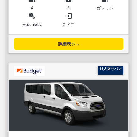
4
2
ガソリン
miscellaneous_services
login
Automatic
2 ドア
詳細表示...
12人乗りバン