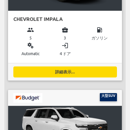
CHEVROLET IMPALA
group
business_center
local_gas_station
5
3
ガソリン
miscellaneous_services
login
Automatic
4 ドア
詳細表示...
大型SUV