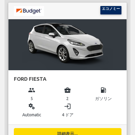
エコノミー
FORD FIESTA
group
business_center
local_gas_station
5
2
ガソリン
miscellaneous_services
login
Automatic
4 ドア
詳細表示...