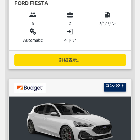
FORD FIESTA
group
business_center
local_gas_station
5
2
ガソリン
miscellaneous_services
login
Automatic
4 ドア
詳細表示...
コンパクト