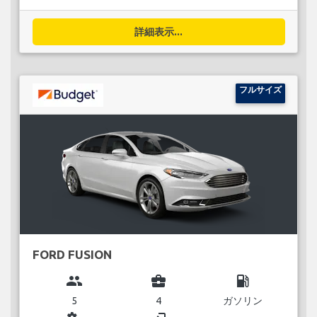
詳細表示...
フルサイズ
FORD FUSION
group
business_center
local_gas_station
5
4
ガソリン