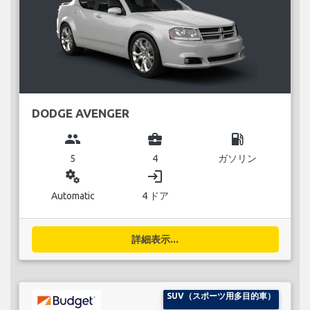
DODGE AVENGER
group
business_center
local_gas_station
5
4
ガソリン
miscellaneous_services
login
Automatic
4 ドア
詳細表示...
SUV（スポーツ用多目的車）