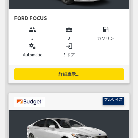
FORD FOCUS
group
business_center
local_gas_station
5
3
ガソリン
miscellaneous_services
login
Automatic
5 ドア
詳細表示...
フルサイズ