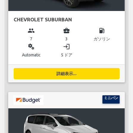
CHEVROLET SUBURBAN
group
business_center
local_gas_station
7
3
ガソリン
miscellaneous_services
login
Automatic
5 ドア
詳細表示...
ミニバン