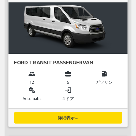
FORD TRANSIT PASSENGERVAN
group
business_center
local_gas_station
12
6
ガソリン
miscellaneous_services
login
Automatic
4 ドア
詳細表示...