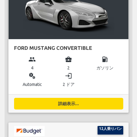
FORD MUSTANG CONVERTIBLE
group
business_center
local_gas_station
4
2
ガソリン
miscellaneous_services
login
Automatic
2 ドア
詳細表示...
12人乗りバン