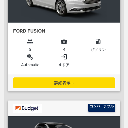
FORD FUSION
group
business_center
local_gas_station
5
4
ガソリン
miscellaneous_services
login
Automatic
4 ドア
詳細表示...
コンバーチブル