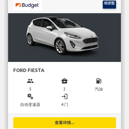
经济型
FORD FIESTA
group
business_center
local_gas_station
5
2
汽油
miscellaneous_services
login
自动变速器
4 门
查看详情...