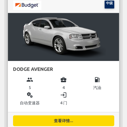
中级
DODGE AVENGER
group
business_center
local_gas_station
5
4
汽油
miscellaneous_services
login
自动变速器
4 门
查看详情...