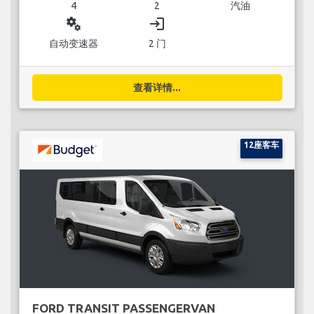
4
2
汽油
miscellaneous_services
login
自动变速器
2 门
查看详情...
12座客车
FORD TRANSIT PASSENGERVAN