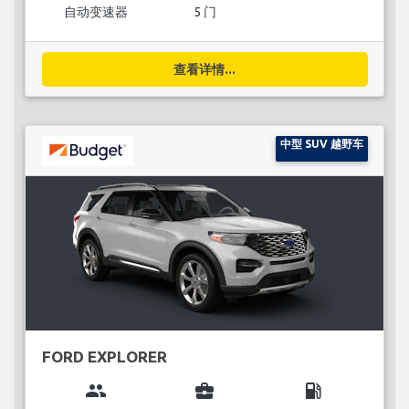
自动变速器
5 门
查看详情...
中型 SUV 越野车
FORD EXPLORER
group
business_center
local_gas_station