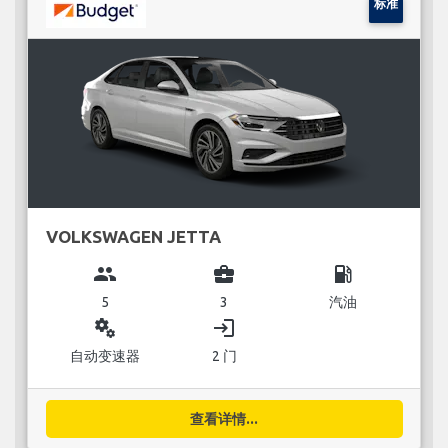
标准
VOLKSWAGEN JETTA
group
business_center
local_gas_station
5
3
汽油
miscellaneous_services
login
自动变速器
2 门
查看详情...