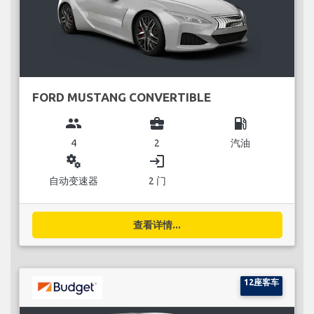
FORD MUSTANG CONVERTIBLE
group
business_center
local_gas_station
4
2
汽油
miscellaneous_services
login
自动变速器
2 门
查看详情...
12座客车