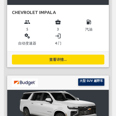
CHEVROLET IMPALA
group
business_center
local_gas_station
5
3
汽油
miscellaneous_services
login
自动变速器
4 门
查看详情...
大型 SUV 越野车