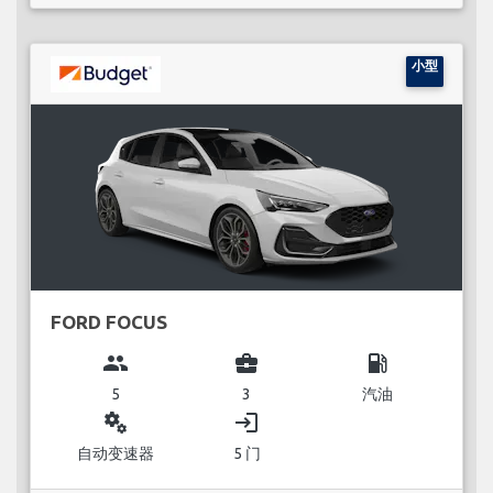
小型
FORD FOCUS
group
business_center
local_gas_station
5
3
汽油
miscellaneous_services
login
自动变速器
5 门