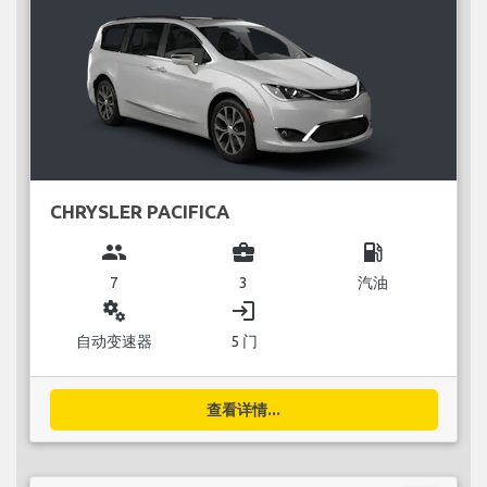
CHRYSLER PACIFICA
group
business_center
local_gas_station
7
3
汽油
miscellaneous_services
login
自动变速器
5 门
查看详情...