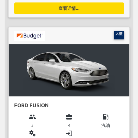
查看详情...
大型
FORD FUSION
group
business_center
local_gas_station
5
4
汽油
miscellaneous_services
login