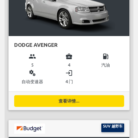
DODGE AVENGER
group
business_center
local_gas_station
5
4
汽油
miscellaneous_services
login
自动变速器
4 门
查看详情...
SUV 越野车