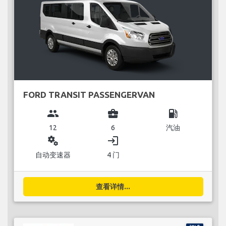
FORD TRANSIT PASSENGERVAN
group
business_center
local_gas_station
12
6
汽油
miscellaneous_services
login
自动变速器
4 门
查看详情...