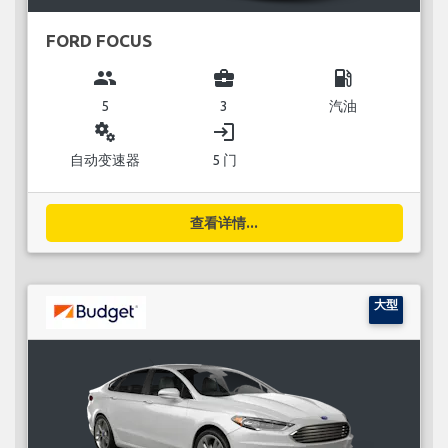
FORD FOCUS
group
business_center
local_gas_station
5
3
汽油
miscellaneous_services
login
自动变速器
5 门
查看详情...
大型