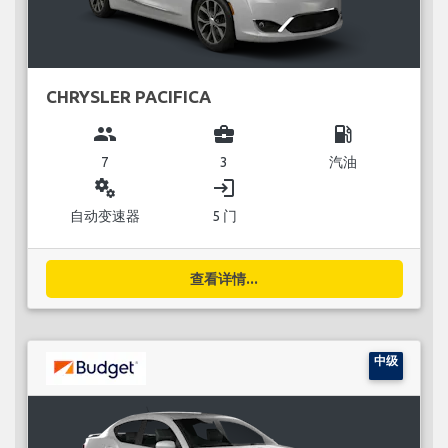
CHRYSLER PACIFICA
group
business_center
local_gas_station
7
3
汽油
miscellaneous_services
login
自动变速器
5 门
查看详情...
中级