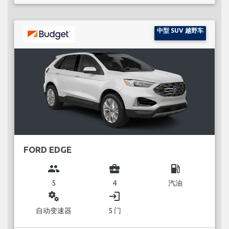
中型 SUV 越野车
FORD EDGE
group
business_center
local_gas_station
5
4
汽油
miscellaneous_services
login
自动变速器
5 门