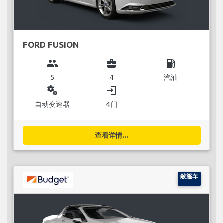
FORD FUSION
group
business_center
local_gas_station
5
4
汽油
miscellaneous_services
login
自动变速器
4 门
查看详情...
敞篷车