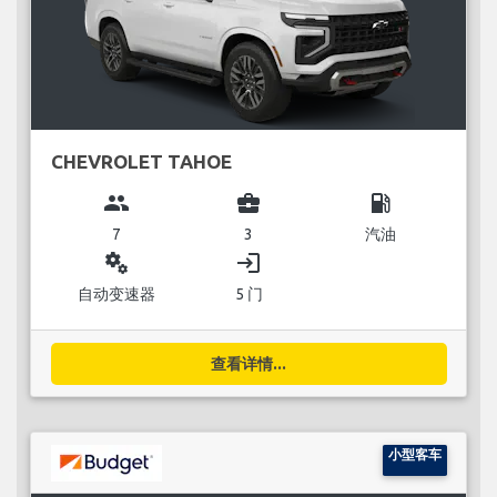
CHEVROLET TAHOE
group
business_center
local_gas_station
7
3
汽油
miscellaneous_services
login
自动变速器
5 门
查看详情...
小型客车