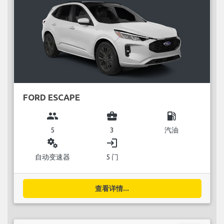
FORD ESCAPE
group
business_center
local_gas_station
5
3
汽油
miscellaneous_services
login
自动变速器
5 门
查看详情...