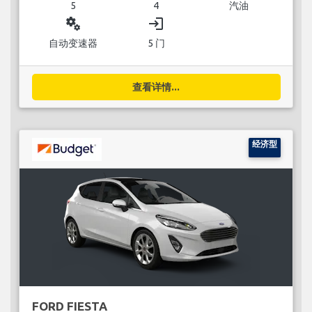
5
4
汽油
miscellaneous_services
login
自动变速器
5 门
查看详情...
经济型
FORD FIESTA