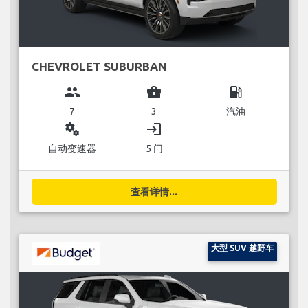
CHEVROLET SUBURBAN
group
business_center
local_gas_station
7
3
汽油
miscellaneous_services
login
自动变速器
5 门
查看详情...
大型 SUV 越野车