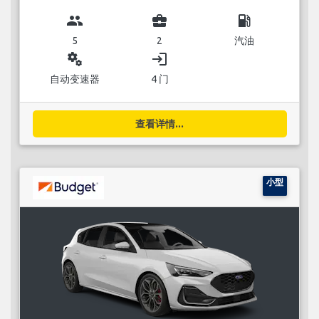
group
business_center
local_gas_station
5
2
汽油
miscellaneous_services
login
自动变速器
4 门
查看详情...
小型