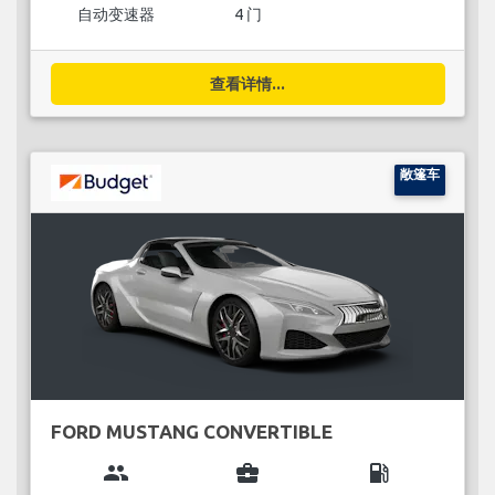
自动变速器
4 门
查看详情...
敞篷车
FORD MUSTANG CONVERTIBLE
group
business_center
local_gas_station