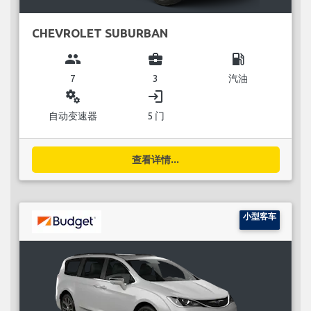
CHEVROLET SUBURBAN
group
business_center
local_gas_station
7
3
汽油
miscellaneous_services
login
自动变速器
5 门
查看详情...
小型客车