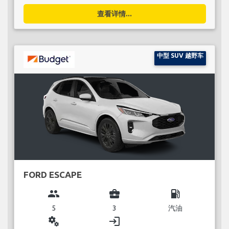
查看详情...
中型 SUV 越野车
FORD ESCAPE
group
business_center
local_gas_station
5
3
汽油
miscellaneous_services
login