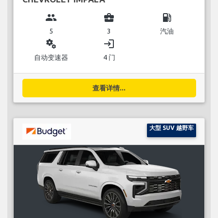
group
business_center
local_gas_station
5
3
汽油
miscellaneous_services
login
自动变速器
4 门
查看详情...
大型 SUV 越野车