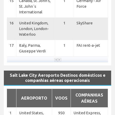
15
Canada, St. John's,
1
Germany - Air
St. John´s
Force
International
16
United Kingdom,
1
SkyShare
London, London-
Waterloo
17
Italy, Parma,
1
FAI rent-a-jet
Giuseppe Verdi
Salt Lake City Aeroporto Destinos domésticos e
companhias aéreas operacionais
COMPANHIAS
AEROPORTO
VOOS
AÉREAS
1
United States,
950
United Express,