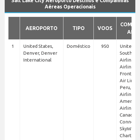
Salt Lake City Aeroporto Destinos e Companhias
Aéreas Operacionais
COMPA
AEROPORTO
TIPO
VOOS
AÉR
1
United States,
Doméstico
950
United Ex
Denver, Denver
Southwe
International
Airlines,
Airlines,
Frontier,
Air Lines,
Peru, Sk
Airlines, 
America
Airlines, 
Canada, 
Connecti
SkyWest
Charter, 