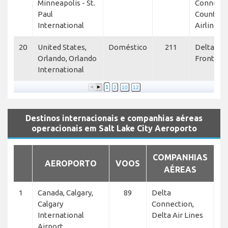
Minneapolis - St.
Connecti
Paul
Country
International
Airlines, 
20
United States,
Doméstico
211
Delta Air 
Orlando, Orlando
Frontier
International
1
2
10
12
Destinos internacionais e companhias aéreas
operacionais em Salt Lake City Aeroporto
COMPANHIAS
AEROPORTO
VOOS
AÉREAS
1
Canada, Calgary,
89
Delta
Calgary
Connection,
International
Delta Air Lines
Airport