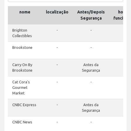
nome
localização
Antes/Depois
horári
Segurança
funcion
Brighton
-
-
-
Collectibles
Brookstone
-
-
-
Carry On By
-
Antes da
-
Brookstone
Segurança
Cat Cora's
-
-
-
Gourmet
Market
CNBC Express
-
Antes da
-
Segurança
CNBC News
-
-
-