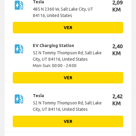
ev_station
Tesla
2,09
KM
485 N 2360 W, Salt Lake City, UT
84116, United States
VER
ev_station
EV Charging Station
2,40
KM
52 N Tommy Thompson Rd, Salt Lake
City, UT 84116, United States
Mon-Sun: 00:00 - 24:00
VER
ev_station
Tesla
2,42
KM
52 N Tommy Thompson Rd, Salt Lake
City, UT 84116, United States
VER