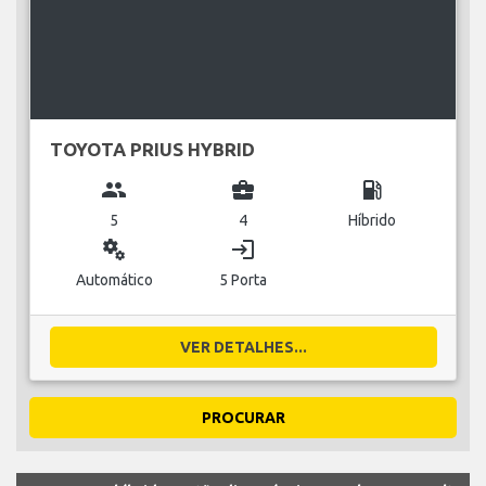
TOYOTA PRIUS HYBRID
group
business_center
local_gas_station
5
4
Híbrido
miscellaneous_services
login
Automático
5 Porta
VER DETALHES...
PROCURAR