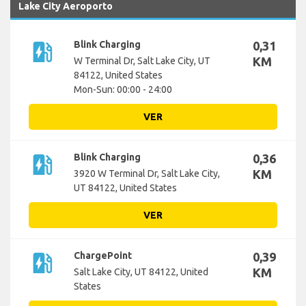
Lake City Aeroporto
ev_station
Blink Charging
0,31
KM
W Terminal Dr, Salt Lake City, UT
84122, United States
Mon-Sun: 00:00 - 24:00
VER
ev_station
Blink Charging
0,36
KM
3920 W Terminal Dr, Salt Lake City,
UT 84122, United States
VER
ev_station
ChargePoint
0,39
KM
Salt Lake City, UT 84122, United
States