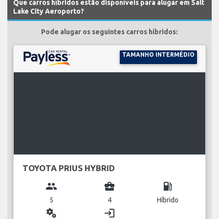
Que carros híbridos estão disponíveis para alugar em Salt
Lake City Aeroporto?
Pode alugar os seguintes carros híbridos:
TAMANHO INTERMÉDIO
TOYOTA PRIUS HYBRID
group
business_center
local_gas_station
5
4
Híbrido
miscellaneous_services
login