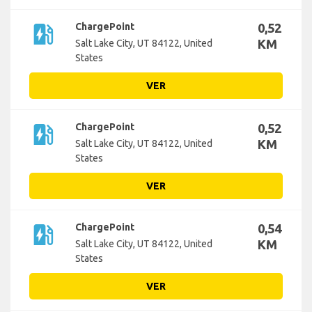
ev_station
ChargePoint
0,52
KM
Salt Lake City, UT 84122, United
States
VER
ev_station
ChargePoint
0,52
KM
Salt Lake City, UT 84122, United
States
VER
ev_station
ChargePoint
0,54
KM
Salt Lake City, UT 84122, United
States
VER