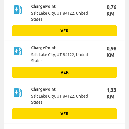
ev_station
ChargePoint
0,76
KM
Salt Lake City, UT 84122, United
States
VER
ev_station
ChargePoint
0,98
KM
Salt Lake City, UT 84122, United
States
VER
ev_station
ChargePoint
1,33
KM
Salt Lake City, UT 84122, United
States
VER