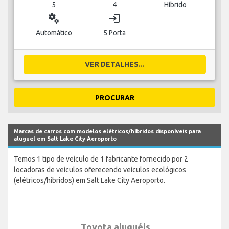
5
4
Híbrido
miscellaneous_services
login
Automático
5 Porta
VER DETALHES...
PROCURAR
Marcas de carros com modelos elétricos/híbridos disponíveis para
aluguel em Salt Lake City Aeroporto
Temos 1 tipo de veículo de 1 fabricante fornecido por 2
locadoras de veículos oferecendo veículos ecológicos
(elétricos/híbridos) em Salt Lake City Aeroporto.
Toyota aluguéis