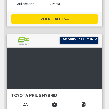
Automático
5 Porta
VER DETALHES...
TAMANHO INTERMÉDIO
TOYOTA PRIUS HYBRID
group
business_center
local_gas_station