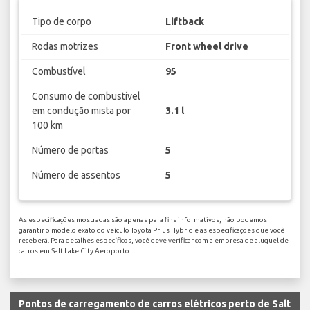
Tipo de corpo
Liftback
Rodas motrizes
Front wheel drive
Combustível
95
Consumo de combustível
em condução mista por
3.1 l
100 km
Número de portas
5
Número de assentos
5
As especificações mostradas são apenas para fins informativos, não podemos
garantir o modelo exato do veículo Toyota Prius Hybrid e as especificações que você
receberá. Para detalhes específicos, você deve verificar com a empresa de aluguel de
carros em Salt Lake City Aeroporto.
Pontos de carregamento de carros elétricos perto de Salt