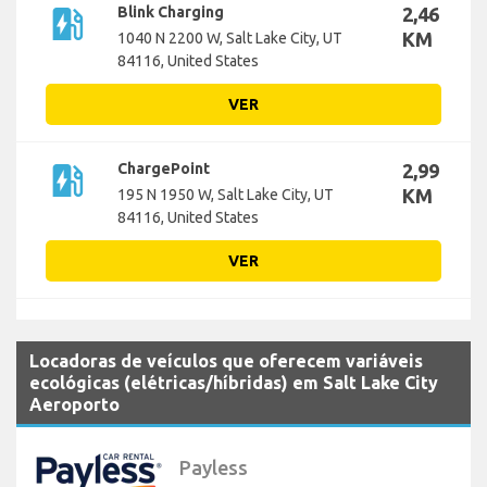
ev_station
Blink Charging
2,46
KM
1040 N 2200 W, Salt Lake City, UT
84116, United States
VER
ev_station
ChargePoint
2,99
KM
195 N 1950 W, Salt Lake City, UT
84116, United States
VER
Locadoras de veículos que oferecem variáveis
ecológicas (elétricas/híbridas) em Salt Lake City
Aeroporto
Payless