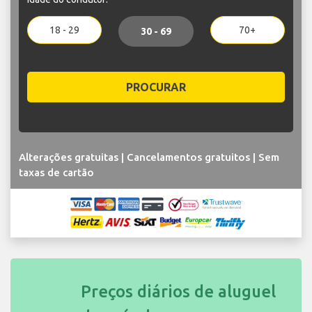
18 - 29
70+
30 - 69
PROCURAR
Alterações gratuitas | Cancelamentos gratuitos | Sem
taxas de cartão
Preços diários de aluguel