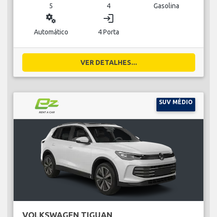
5
4
Gasolina
miscellaneous_services
login
Automático
4 Porta
VER DETALHES...
SUV MÉDIO
VOLKSWAGEN TIGUAN