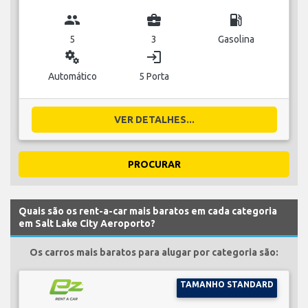
group
business_center
local_gas_station
5
3
Gasolina
miscellaneous_services
login
Automático
5 Porta
VER DETALHES...
PROCURAR
Quais são os rent-a-car mais baratos em cada categoria
em Salt Lake City Aeroporto?
Os carros mais baratos para alugar por categoria são:
TAMANHO STANDARD