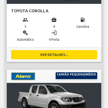
TOYOTA COROLLA
group
business_center
local_gas_station
5
4
Gasolina
miscellaneous_services
login
Automático
4 Porta
VER DETALHES...
CAMIÃO PEQUENO/MÉDIO