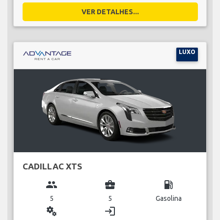
VER DETALHES...
LUXO
CADILLAC XTS
group
business_center
local_gas_station
5
5
Gasolina
miscellaneous_services
login