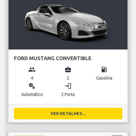
FORD MUSTANG CONVERTIBLE
group
business_center
local_gas_station
4
2
Gasolina
miscellaneous_services
login
Automático
2 Porta
VER DETALHES...