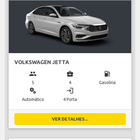
VOLKSWAGEN JETTA
group
business_center
local_gas_station
5
4
Gasolina
miscellaneous_services
login
Automático
4 Porta
VER DETALHES...