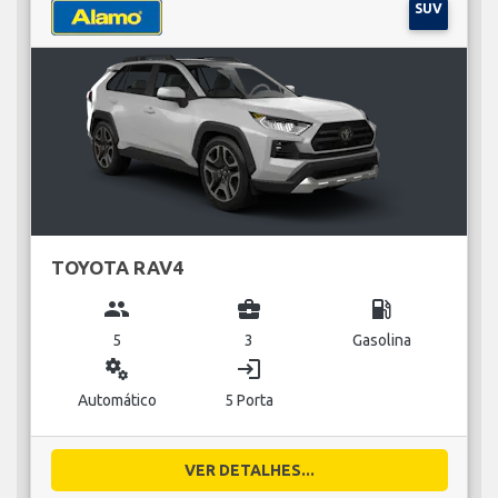
SUV
TOYOTA RAV4
group
business_center
local_gas_station
5
3
Gasolina
miscellaneous_services
login
Automático
5 Porta
VER DETALHES...