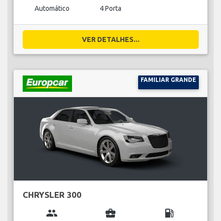
Automático
4 Porta
VER DETALHES...
FAMILIAR GRANDE
CHRYSLER 300
group
business_center
local_gas_station