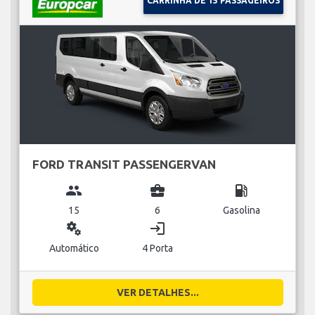
CARRINHA DE 15 PASSAGEIROS
FORD TRANSIT PASSENGERVAN
group
business_center
local_gas_station
15
6
Gasolina
miscellaneous_services
login
Automático
4 Porta
VER DETALHES...