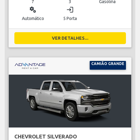
7
3
Gasolina
miscellaneous_services
login
Automático
5 Porta
VER DETALHES...
CAMIÃO GRANDE
CHEVROLET SILVERADO