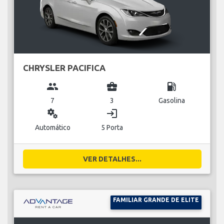
CHRYSLER PACIFICA
group
business_center
local_gas_station
7
3
Gasolina
miscellaneous_services
login
Automático
5 Porta
VER DETALHES...
FAMILIAR GRANDE DE ELITE