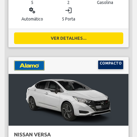
5
2
Gasolina
miscellaneous_services
login
Automático
5 Porta
VER DETALHES...
COMPACTO
NISSAN VERSA