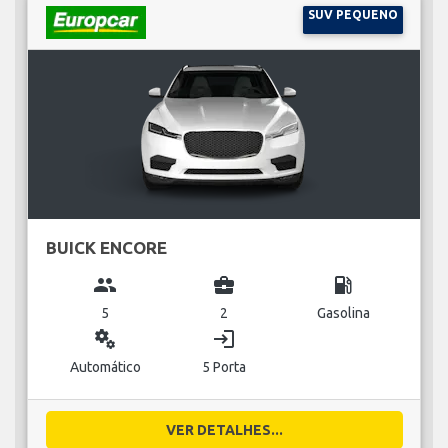
SUV PEQUENO
BUICK ENCORE
group
business_center
local_gas_station
5
2
Gasolina
miscellaneous_services
login
Automático
5 Porta
VER DETALHES...