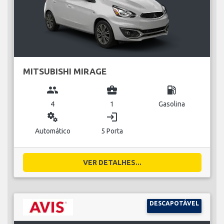
MITSUBISHI MIRAGE
group
business_center
local_gas_station
4
1
Gasolina
miscellaneous_services
login
Automático
5 Porta
VER DETALHES...
DESCAPOTÁVEL