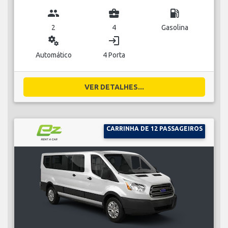
group
business_center
local_gas_station
2
4
Gasolina
miscellaneous_services
login
Automático
4 Porta
VER DETALHES...
CARRINHA DE 12 PASSAGEIROS