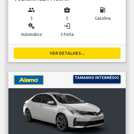
group
business_center
local_gas_station
5
3
Gasolina
miscellaneous_services
login
Automático
5 Porta
VER DETALHES...
TAMANHO INTERMÉDIO