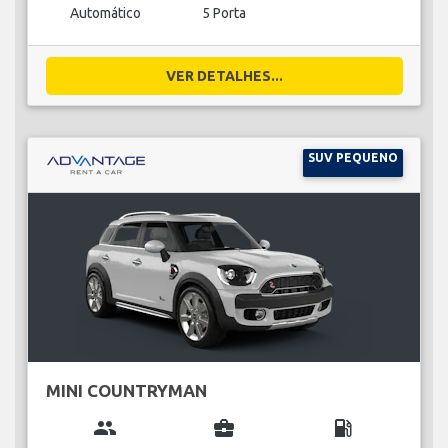
Automático
5 Porta
VER DETALHES...
SUV PEQUENO
MINI COUNTRYMAN
group
business_center
local_gas_station