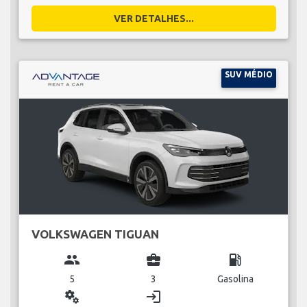
VER DETALHES...
SUV MÉDIO
VOLKSWAGEN TIGUAN
group
business_center
local_gas_station
5
3
Gasolina
miscellaneous_services
login