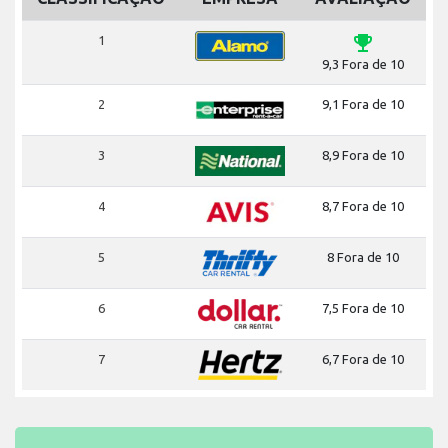
emoji_events
1
9,3 Fora de 10
2
9,1 Fora de 10
3
8,9 Fora de 10
4
8,7 Fora de 10
5
8 Fora de 10
6
7,5 Fora de 10
7
6,7 Fora de 10