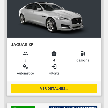
JAGUAR XF
group
business_center
local_gas_station
5
4
Gasolina
miscellaneous_services
login
Automático
4 Porta
VER DETALHES...