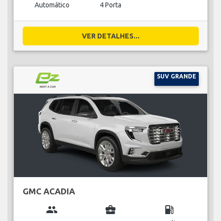
Automático
4 Porta
VER DETALHES...
SUV GRANDE
GMC ACADIA
group
business_center
local_gas_station