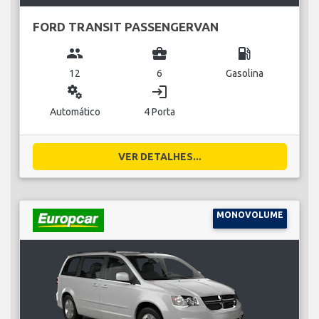
FORD TRANSIT PASSENGERVAN
group
business_center
local_gas_station
12
6
Gasolina
miscellaneous_services
login
Automático
4 Porta
VER DETALHES...
MONOVOLUME