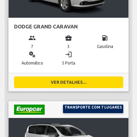
DODGE GRAND CARAVAN
group
business_center
local_gas_station
7
3
Gasolina
miscellaneous_services
login
Automático
5 Porta
VER DETALHES...
TRANSPORTE COM 7 LUGARES