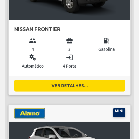
NISSAN FRONTIER
group
business_center
local_gas_station
4
3
Gasolina
miscellaneous_services
login
Automático
4 Porta
VER DETALHES...
MINI