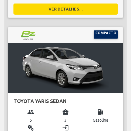
VER DETALHES...
COMPACTO
TOYOTA YARIS SEDAN
group
business_center
local_gas_station
5
3
Gasolina
miscellaneous_services
login