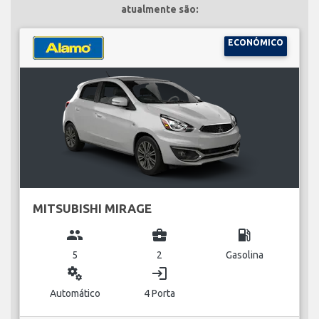
atualmente são:
ECONÓMICO
MITSUBISHI MIRAGE
group
business_center
local_gas_station
5
2
Gasolina
miscellaneous_services
login
Automático
4 Porta