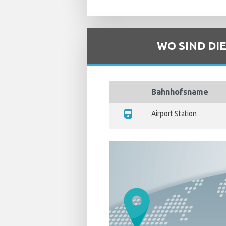
WO SIND DI
Bahnhofsname
directions_train
Airport Station