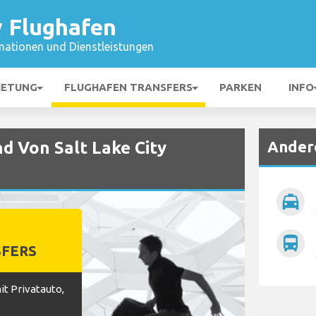
y Flughafen
mationen und Dienstleistungen
IETUNG
FLUGHAFEN TRANSFERS
PARKEN
INFO
Ander
d Von Salt Lake City
local_taxi
directions_bus
FERS
t Privatauto,