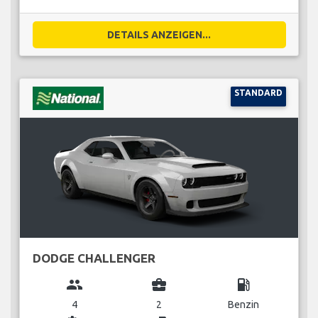
DETAILS ANZEIGEN...
STANDARD
DODGE CHALLENGER
group
business_center
local_gas_station
4
2
Benzin