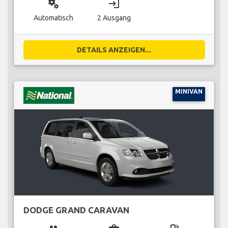
miscellaneous_services
login
Automatisch
2 Ausgang
DETAILS ANZEIGEN...
MINIVAN
DODGE GRAND CARAVAN