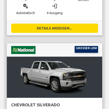
miscellaneous_services
login
Automatisch
4 Ausgang
DETAILS ANZEIGEN...
GROSSER LKW
CHEVROLET SILVERADO