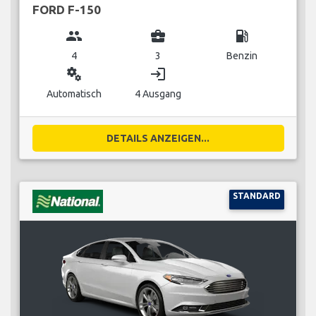
FORD F-150
group
business_center
local_gas_station
4
3
Benzin
miscellaneous_services
login
Automatisch
4 Ausgang
DETAILS ANZEIGEN...
STANDARD