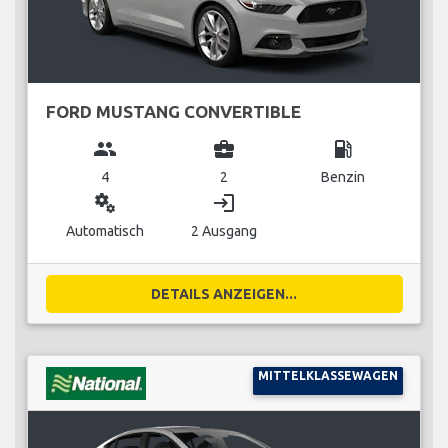
FORD MUSTANG CONVERTIBLE
group
business_center
local_gas_station
4
2
Benzin
miscellaneous_services
login
Automatisch
2 Ausgang
DETAILS ANZEIGEN...
MITTELKLASSEWAGEN