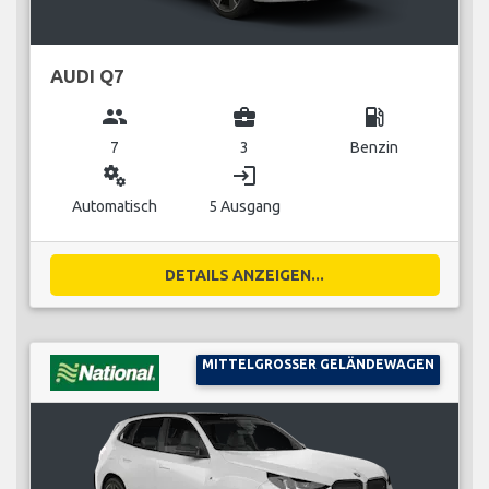
AUDI Q7
group
business_center
local_gas_station
7
3
Benzin
miscellaneous_services
login
Automatisch
5 Ausgang
DETAILS ANZEIGEN...
MITTELGROSSER GELÄNDEWAGEN