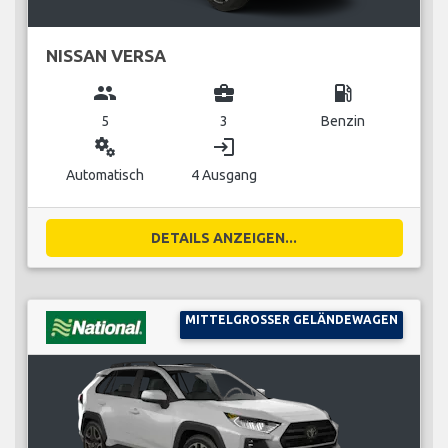
NISSAN VERSA
group
business_center
local_gas_station
5
3
Benzin
miscellaneous_services
login
Automatisch
4 Ausgang
DETAILS ANZEIGEN...
MITTELGROSSER GELÄNDEWAGEN