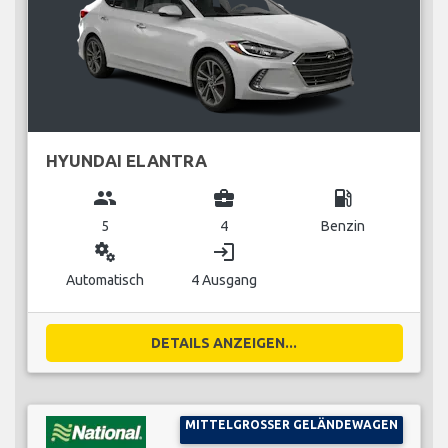
HYUNDAI ELANTRA
group
business_center
local_gas_station
5
4
Benzin
miscellaneous_services
login
Automatisch
4 Ausgang
DETAILS ANZEIGEN...
MITTELGROSSER GELÄNDEWAGEN