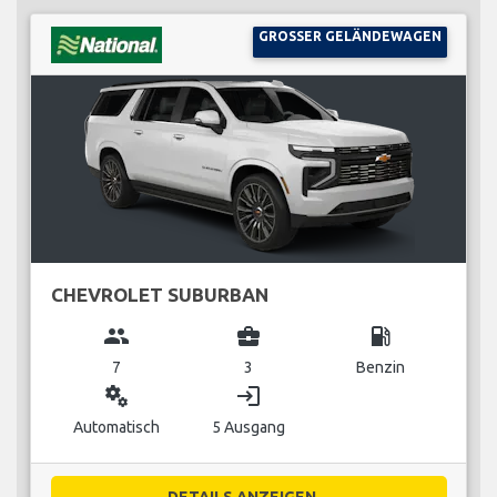
GROSSER GELÄNDEWAGEN
CHEVROLET SUBURBAN
group
business_center
local_gas_station
7
3
Benzin
miscellaneous_services
login
Automatisch
5 Ausgang
DETAILS ANZEIGEN...