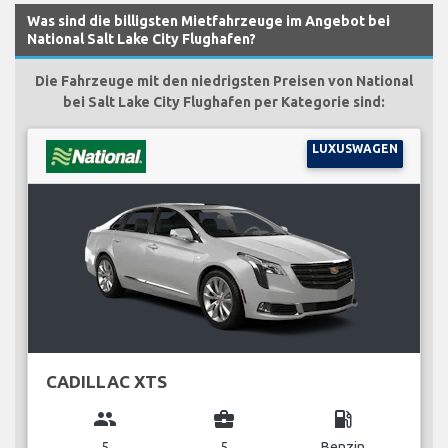
Was sind die billigsten Mietfahrzeuge im Angebot bei
National Salt Lake City Flughafen?
Die Fahrzeuge mit den niedrigsten Preisen von National
bei Salt Lake City Flughafen per Kategorie sind:
LUXUSWAGEN
CADILLAC XTS
group
business_center
local_gas_station
5
5
Benzin