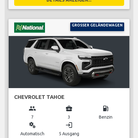
GROSSER GELÄNDEWAGEN
CHEVROLET TAHOE
group
business_center
local_gas_station
7
3
Benzin
miscellaneous_services
login
Automatisch
5 Ausgang