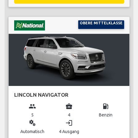
OBERE MITTELKLASSE
LINCOLN NAVIGATOR
group
business_center
local_gas_station
5
4
Benzin
miscellaneous_services
login
Automatisch
4 Ausgang