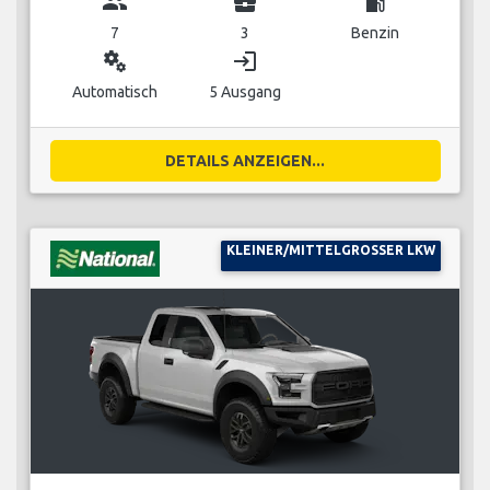
group
business_center
local_gas_station
7
3
Benzin
miscellaneous_services
login
Automatisch
5 Ausgang
DETAILS ANZEIGEN...
KLEINER/MITTELGROSSER LKW