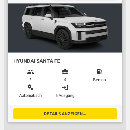
HYUNDAI SANTA FE
group
business_center
local_gas_station
5
4
Benzin
miscellaneous_services
login
Automatisch
5 Ausgang
DETAILS ANZEIGEN...