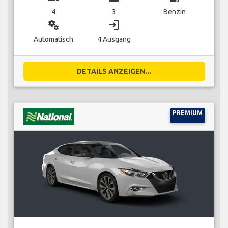
4
3
Benzin
miscellaneous_services
login
Automatisch
4 Ausgang
DETAILS ANZEIGEN...
PREMIUM