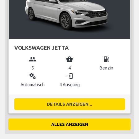
VOLKSWAGEN JETTA
group
business_center
local_gas_station
5
4
Benzin
miscellaneous_services
login
Automatisch
4 Ausgang
DETAILS ANZEIGEN...
ALLES ANZEIGEN