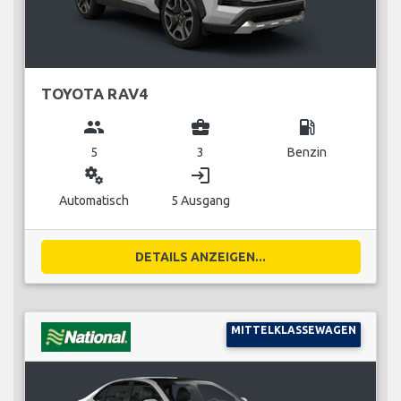
TOYOTA RAV4
group
business_center
local_gas_station
5
3
Benzin
miscellaneous_services
login
Automatisch
5 Ausgang
DETAILS ANZEIGEN...
MITTELKLASSEWAGEN