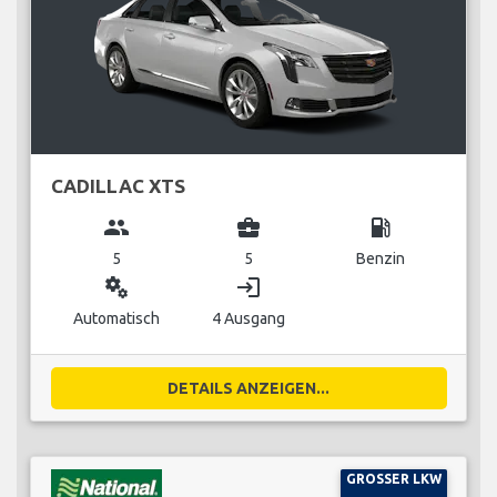
CADILLAC XTS
group
business_center
local_gas_station
5
5
Benzin
miscellaneous_services
login
Automatisch
4 Ausgang
DETAILS ANZEIGEN...
GROSSER LKW