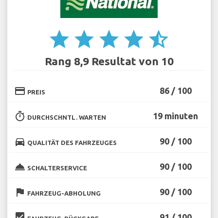
star
star
star
star
star_half
Rang 8,9 Resultat von 10
credit_card
86 / 100
PREIS
timer
19 minuten
DURCHSCHNTL. WARTEN
directions_car
90 / 100
QUALITÄT DES FAHRZEUGES
room_service
90 / 100
SCHALTERSERVICE
flag
90 / 100
FAHRZEUG-ABHOLUNG
beenhere
91 / 100