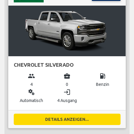
CHEVROLET SILVERADO
group
business_center
local_gas_station
4
0
Benzin
miscellaneous_services
login
Automatisch
4 Ausgang
DETAILS ANZEIGEN...