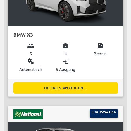
BMW X3
group
business_center
local_gas_station
5
4
Benzin
miscellaneous_services
login
Automatisch
5 Ausgang
DETAILS ANZEIGEN...
LUXUSWAGEN