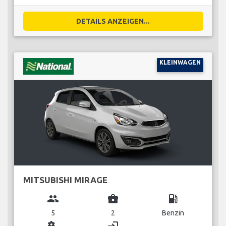
DETAILS ANZEIGEN...
KLEINWAGEN
MITSUBISHI MIRAGE
group
business_center
local_gas_station
5
2
Benzin