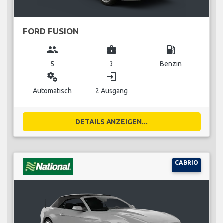
FORD FUSION
group
business_center
local_gas_station
5
3
Benzin
miscellaneous_services
login
Automatisch
2 Ausgang
DETAILS ANZEIGEN...
CABRIO