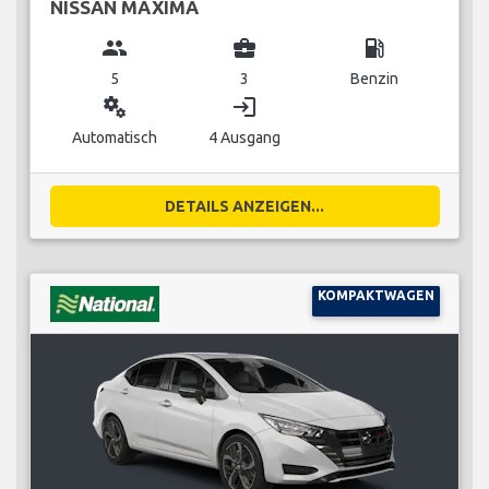
NISSAN MAXIMA
group
business_center
local_gas_station
5
3
Benzin
miscellaneous_services
login
Automatisch
4 Ausgang
DETAILS ANZEIGEN...
KOMPAKTWAGEN