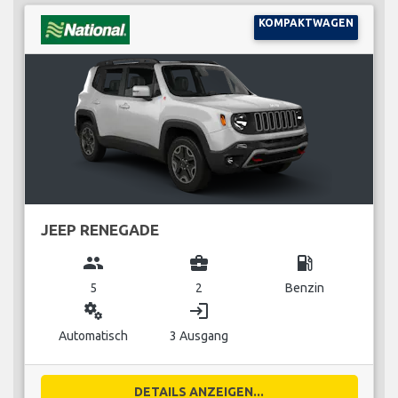
KOMPAKTWAGEN
JEEP RENEGADE
group
business_center
local_gas_station
5
2
Benzin
miscellaneous_services
login
Automatisch
3 Ausgang
DETAILS ANZEIGEN...