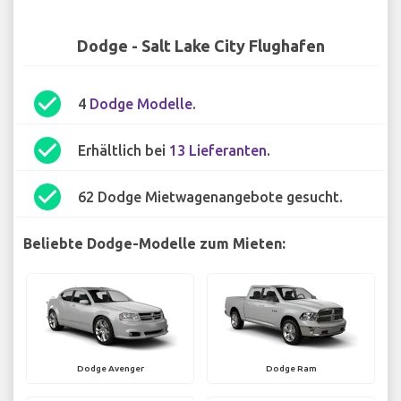
Dodge - Salt Lake City Flughafen
check_circle
4
Dodge Modelle
.
check_circle
Erhältlich bei
13 Lieferanten
.
check_circle
62 Dodge Mietwagenangebote gesucht.
Beliebte Dodge-Modelle zum Mieten:
Dodge Avenger
Dodge Ram