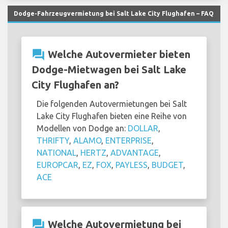
Dodge-Fahrzeugvermietung bei Salt Lake City Flughafen – FAQ
question_answer
Welche Autovermieter bieten
Dodge-Mietwagen bei Salt Lake
City Flughafen an?
Die folgenden Autovermietungen bei Salt
Lake City Flughafen bieten eine Reihe von
Modellen von Dodge an:
DOLLAR
,
THRIFTY
,
ALAMO
,
ENTERPRISE
,
NATIONAL
,
HERTZ
,
ADVANTAGE
,
EUROPCAR
,
EZ
,
FOX
,
PAYLESS
,
BUDGET
,
ACE
question_answer
Welche Autovermietung bei