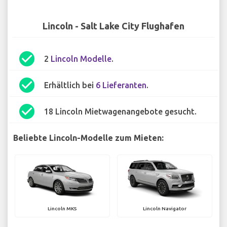
Lincoln - Salt Lake City Flughafen
check_circle
2
Lincoln Modelle
.
check_circle
Erhältlich bei
6 Lieferanten
.
check_circle
18 Lincoln Mietwagenangebote gesucht.
Beliebte Lincoln-Modelle zum Mieten:
Lincoln MKS
Lincoln Navigator