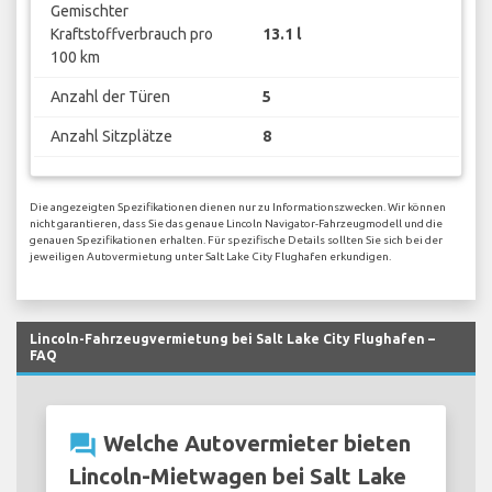
Gemischter
Kraftstoffverbrauch pro
13.1 l
100 km
Anzahl der Türen
5
Anzahl Sitzplätze
8
Die angezeigten Spezifikationen dienen nur zu Informationszwecken. Wir können
nicht garantieren, dass Sie das genaue Lincoln Navigator-Fahrzeugmodell und die
genauen Spezifikationen erhalten. Für spezifische Details sollten Sie sich bei der
jeweiligen Autovermietung unter Salt Lake City Flughafen erkundigen.
Lincoln-Fahrzeugvermietung bei Salt Lake City Flughafen –
FAQ
question_answer
Welche Autovermieter bieten
Lincoln-Mietwagen bei Salt Lake