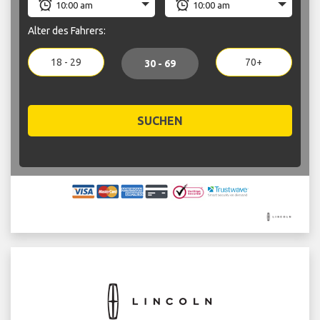
Alter des Fahrers:
18 - 29
70+
30 - 69
SUCHEN